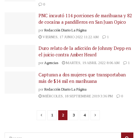
0
PNC incautó 114 porciones de marihuana y 82
de cocaína a pandilleros en San Juan Opico
por
Redacción Diario La Página
VIERNES, 17 JUNIO 2022 11:22 AM
1
Duro relato de la adicción de Johnny Depp en
el juicio contra Amber Heard
por
Agencias
MARTES, 19 ABRIL 2022 8:06 AM
1
Capturan a dos mujeres que transportaban
más de $14 mil en marihuana
por
Redacción Diario La Página
MIÉRCOLES, 18 SEPTIEMBRE 2019 3:36 PM
0
1
2
3
4