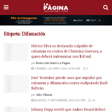
Etiqueta:
Difamación
Héctor Silva es declarado culpable de
calumnia en contra de Christian Guevara, a
quien deberá indemnizar con $50 mil
por
Redacción Diario La Página
VIERNES, 28 JUNIO 2024 10:00 AM
3
José Youtuber pierde caso que impulsó por
calumnia y difamación contra exdiputado Raúl
Beltrán
por
Julio Villarán
MARTES, 5 SEPTIEMBRE 2023 8:54 PM
14
Johnny Depp reveló que Amber Heard defecó