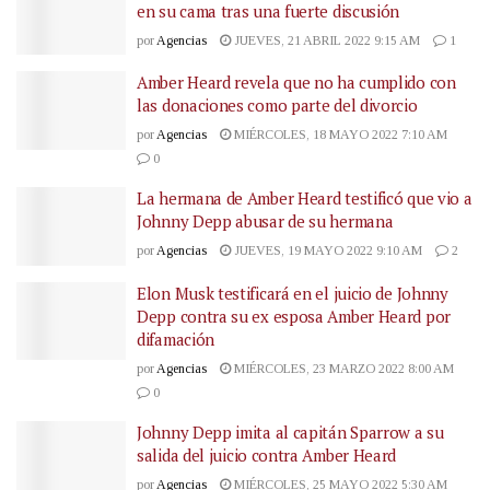
en su cama tras una fuerte discusión
por
Agencias
JUEVES, 21 ABRIL 2022 9:15 AM
1
Amber Heard revela que no ha cumplido con
las donaciones como parte del divorcio
por
Agencias
MIÉRCOLES, 18 MAYO 2022 7:10 AM
0
La hermana de Amber Heard testificó que vio a
Johnny Depp abusar de su hermana
por
Agencias
JUEVES, 19 MAYO 2022 9:10 AM
2
Elon Musk testificará en el juicio de Johnny
Depp contra su ex esposa Amber Heard por
difamación
por
Agencias
MIÉRCOLES, 23 MARZO 2022 8:00 AM
0
Johnny Depp imita al capitán Sparrow a su
salida del juicio contra Amber Heard
por
Agencias
MIÉRCOLES, 25 MAYO 2022 5:30 AM