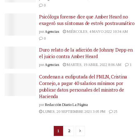
0
Psicóloga forense dice que Amber Heard no
exageró sus síntomas de estrés postraumático
por
Agencias
MIÉRCOLES, 4 MAYO 2022 10:34 AM
0
Duro relato de la adicción de Johnny Depp en
el juicio contra Amber Heard
por
Agencias
MARTES, 19 ABRIL 2022 8:06 AM
1
Condenan a exdiputada del FMLN, Cristina
Cornejo, a pagar 40 salarios mínimos por
publicar datos personales del ministro de
Hacienda
por
Redacción Diario La Página
LUNES, 20 SEPTIEMBRE 2021 3:05 PM
25
1
2