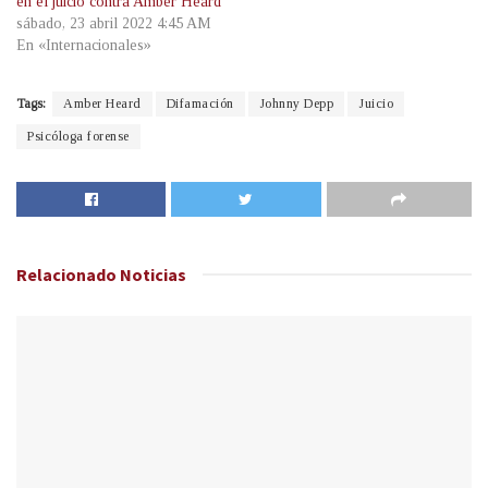
en el juicio contra Amber Heard
sábado, 23 abril 2022 4:45 AM
En «Internacionales»
Tags:
Amber Heard
Difamación
Johnny Depp
Juicio
Psicóloga forense
Relacionado
Noticias