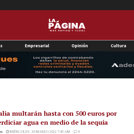
as
Empresarial
Opinión
Cultura
alia multarán hasta con 500 euros por
rdiciar agua en medio de la sequía
as
MIÉRCOLES, 30 MARZO 2022 7:45 AM
0