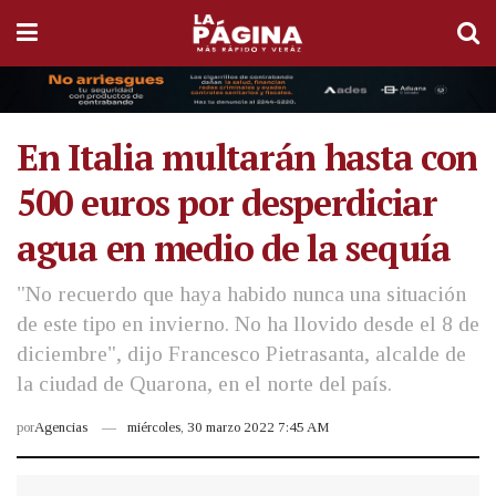
En Italia multarán hasta con
500 euros por desperdiciar
agua en medio de la sequía
"No recuerdo que haya habido nunca una situación
de este tipo en invierno. No ha llovido desde el 8 de
diciembre", dijo Francesco Pietrasanta, alcalde de
la ciudad de Quarona, en el norte del país.
por
Agencias
miércoles, 30 marzo 2022 7:45 AM