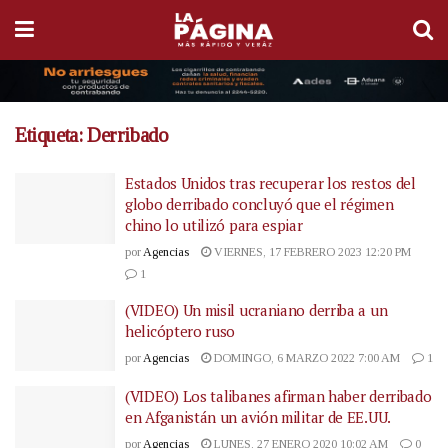
Etiqueta:
Derribado
Estados Unidos tras recuperar los restos del
globo derribado concluyó que el régimen
chino lo utilizó para espiar
por
Agencias
VIERNES, 17 FEBRERO 2023 12:20 PM
1
(VIDEO) Un misil ucraniano derriba a un
helicóptero ruso
por
Agencias
DOMINGO, 6 MARZO 2022 7:00 AM
1
(VIDEO) Los talibanes afirman haber derribado
en Afganistán un avión militar de EE.UU.
por
Agencias
LUNES, 27 ENERO 2020 10:02 AM
0