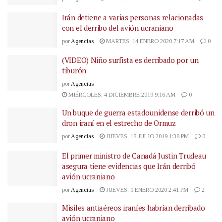
Irán detiene a varias personas relacionadas
con el derribo del avión ucraniano
por
Agencias
MARTES, 14 ENERO 2020 7:17 AM
0
(VIDEO) Niño surfista es derribado por un
tiburón
por
Agencias
MIÉRCOLES, 4 DICIEMBRE 2019 9:16 AM
0
Un buque de guerra estadounidense derribó un
dron iraní en el estrecho de Ormuz
por
Agencias
JUEVES, 18 JULIO 2019 1:38 PM
0
El primer ministro de Canadá Justin Trudeau
asegura tiene evidencias que Irán derribó
avión ucraniano
por
Agencias
JUEVES, 9 ENERO 2020 2:41 PM
2
Misiles antiaéreos iraníes habrían derribado
avión ucraniano