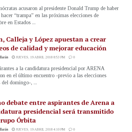
ócratas acusaron al presidente Donald Trump de haber
 hacer “trampa” en las próximas elecciones de
re en Estados ...
, Calleja y López apuestan a crear
os de calidad y mejorar educación
illarán
JUEVES, 19 ABRIL 2018 8:53 PM
0
irantes a la candidatura presidencial por ARENA
on en el último encuentro -previo a las elecciones
 del domingo-, ...
o debate entre aspirantes de Arena a
datura presidencial será transmitido
rupo Órbita
illarán
JUEVES, 19 ABRIL 2018 4:10 PM
0