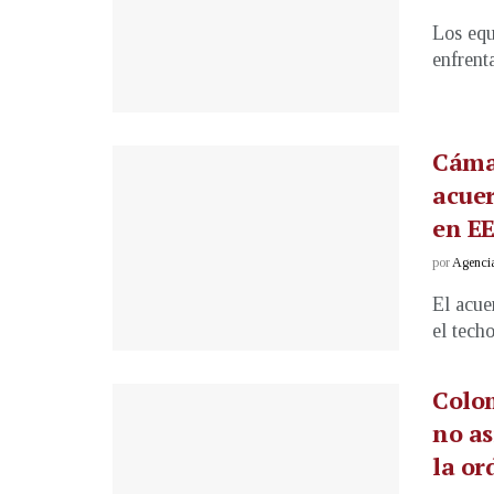
Los eq
enfrent
Cámar
acuer
en E
por
Agenci
El acue
el techo
Colo
no as
la or