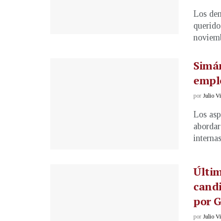
Los dem
querido
noviemb
Simán
emple
por
Julio V
Los asp
abordar
internas
Últim
candi
por G
por
Julio V