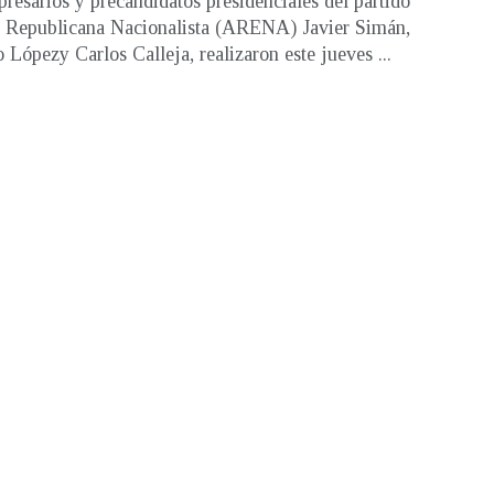
resarios y precandidatos presidenciales del partido
 Republicana Nacionalista (ARENA) Javier Simán,
 Lópezy Carlos Calleja, realizaron este jueves ...