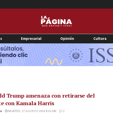
as
Empresarial
Opinión
Cultura
ld Trump amenaza con retirarse del
te con Kamala Harris
as
MARTES, 27 AGOSTO 2024 8:20 AM
2