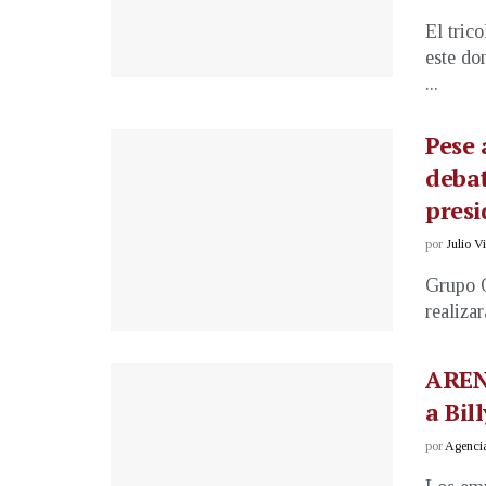
El tric
este do
...
Pese 
debat
presi
por
Julio V
Grupo Ó
realizar
AREN
a Bil
por
Agenci