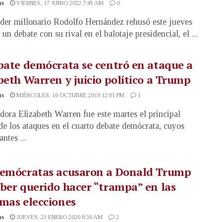
as
VIERNES, 17 JUNIO 2022 7:45 AM
0
ider millonario Rodolfo Hernández rehusó este jueves
a un debate con su rival en el balotaje presidencial, el ...
bate demócrata se centró en ataque a
beth Warren y juicio político a Trump
as
MIÉRCOLES, 16 OCTUBRE 2019 12:01 PM
1
dora Elizabeth Warren fue este martes el principal
de los ataques en el cuarto debate demócrata, cuyos
antes ...
demócratas acusaron a Donald Trump
ber querido hacer “trampa” en las
mas elecciones
as
JUEVES, 23 ENERO 2020 8:36 AM
2