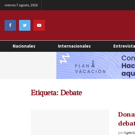
viernes 7 agosto, 2026
Nacionales
Internacionales
Entrevist
Etiqueta:
Debate
Dona
deba
por
Agenci