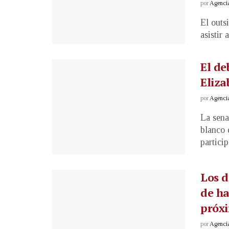
por
Agenci
El outs
asistir 
El de
Eliza
por
Agenci
La sena
blanco 
particip
Los 
de ha
próxi
por
Agenci