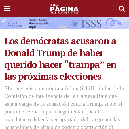
Los demócratas acusaron a
Donald Trump de haber
querido hacer “trampa” en
las próximas elecciones
El congresista demócrata Adam Schiff, titular de la
Comisión de Inteligencia de la Cámara Baja que
está a cargo de la acusación contra Trump, subió al
podio del Senado para argumentar que el
mandatario debería ser apartado del cargo por las
acusaciones de abuso de poder y obstrucción al