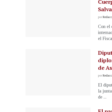
Cuerp
Salv
por
Redacci
Con el 
interna
el Fiscal
Diput
diplo
de As
por
Redacci
El dipu
la junt
de ...
El pa