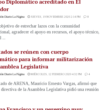
o Diplomático acreditado en El
ador
ón Diario La Página
JUEVES, 19 NOVIEMBRE 2020 2:14 PM
8
objetivo de estrechar lazos con la comunidad
cional, agradecer el apoyo en recursos, el apoyo técnico,
 ...
ados se reúnen con cuerpo
mático para informar militarización
amblea Legislativa
ón Diario La Página
MIÉRCOLES, 12 FEBRERO 2020 4:32 PM
4
tado de ARENA, Mauricio Ernesto Vargas, afirmó que
a directiva de la Asamblea Legislativa pidió una reunión
pa Francisco y un peregrino muy