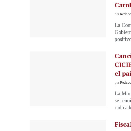
Carol
por
Redacci
La Comi
Gobiern
positivo
Canci
CICIE
el pa
por
Redacci
La Mini
se reun
radicado
Fisca