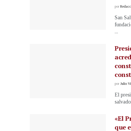
por
Redacci
San Sal
fundaci
...
Presi
acred
const
const
por
Julio V
El pres
salvado
«El P
que e