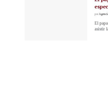
espe
por
Agenci
El papa
asistir