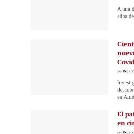
A una d
años de
Cient
nuevo
Covid
por
Redacci
Investi
descubr
en Amér
El pa
en ci
por
Redacci