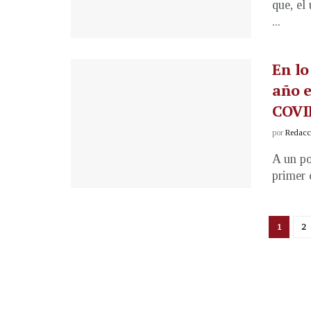
que, el
...
En lo
año e
COVI
por
Redacci
A un po
primer 
1
2