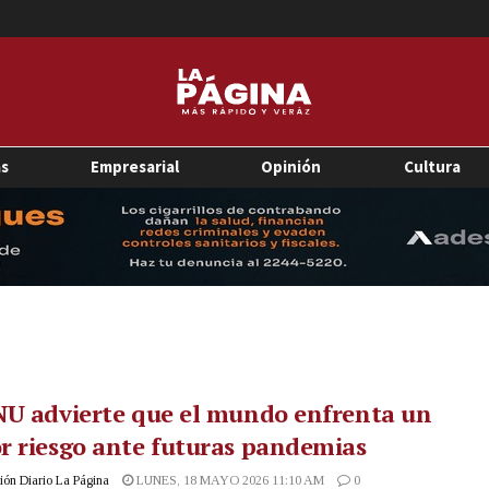
as
Empresarial
Opinión
Cultura
NU advierte que el mundo enfrenta un
 riesgo ante futuras pandemias
ón Diario La Página
LUNES, 18 MAYO 2026 11:10 AM
0