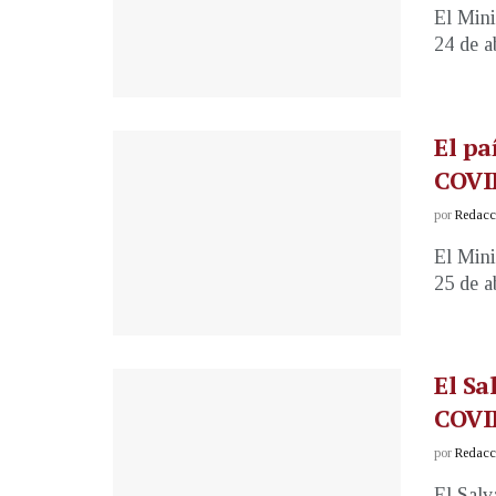
El Mini
24 de ab
El pa
COVI
por
Redacci
El Mini
25 de ab
El Sa
COVI
por
Redacci
El Salv