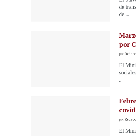
de tran
de ...
Marzo
por 
por
Redacci
El Mini
sociale
...
Febre
covid
por
Redacci
El Mini