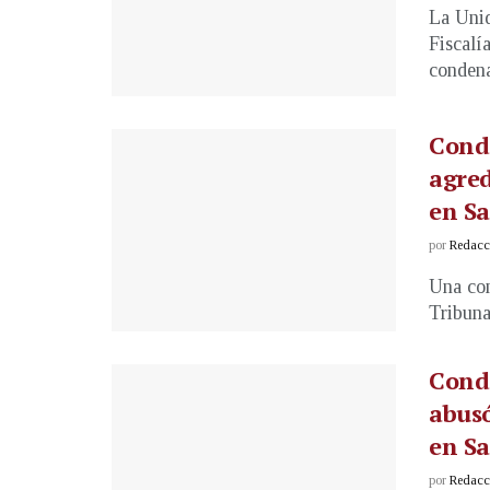
La Unid
Fiscalí
condena
Conde
agre
en Sa
por
Redacci
Una con
Tribuna
Conde
abus
en Sa
por
Redacci