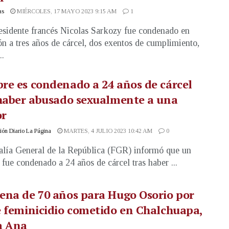
as
MIÉRCOLES, 17 MAYO 2023 9:15 AM
1
esidente francés Nicolas Sarkozy fue condenado en
ón a tres años de cárcel, dos exentos de cumplimiento,
..
e es condenado a 24 años de cárcel
haber abusado sexualmente a una
r
ón Diario La Página
MARTES, 4 JULIO 2023 10:42 AM
0
alía General de la República (FGR) informó que un
fue condenado a 24 años de cárcel tras haber ...
na de 70 años para Hugo Osorio por
 feminicidio cometido en Chalchuapa,
a Ana