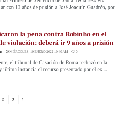
unal Primero de Sentencia de Santa Tecla resolvió
iar con 13 años de prisión a José Joaquín Guadrón, por
icaron la pena contra Robinho en el
de violación: deberá ir 9 años a prisión
as
MIÉRCOLES, 19 ENERO 2022 10:40 AM
0
nte, el tribunal de Casación de Roma rechazó en la
y última instancia el recurso presentado por el ex ...
2
3