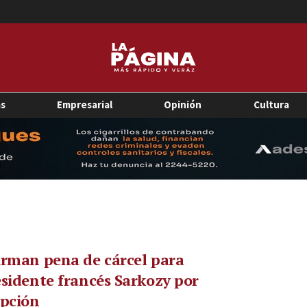
as
Empresarial
Opinión
Cultura
rman pena de cárcel para
sidente francés Sarkozy por
upción