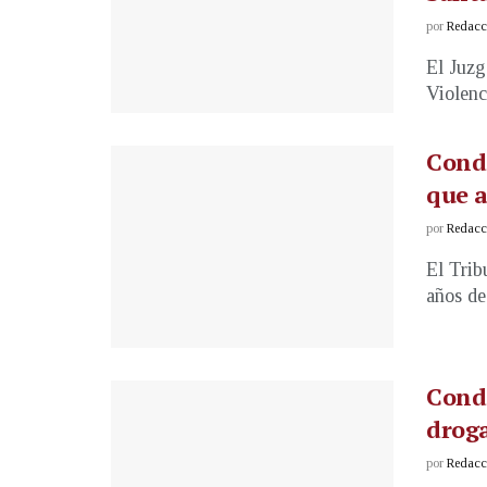
por
Redacci
El Juzg
Violenc
Conde
que a
por
Redacci
El Trib
años de
Conde
droga
por
Redacci