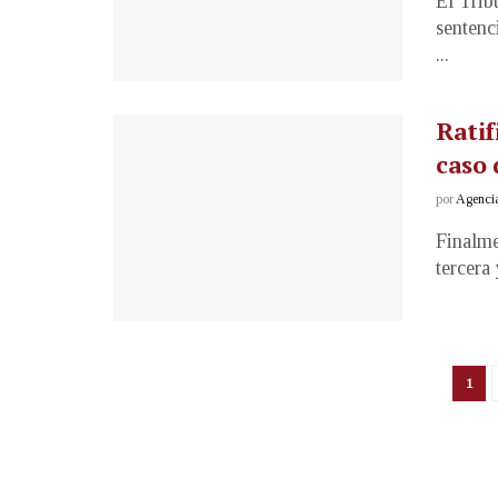
El Trib
sentenc
...
Ratif
caso 
por
Agenci
Finalme
tercera 
1