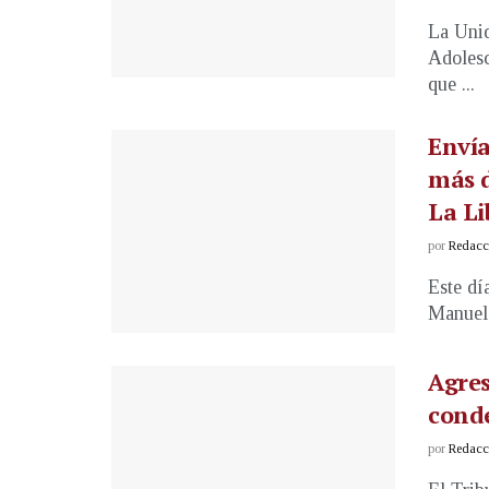
La Unid
Adolesc
que ...
Envía
más d
La Li
por
Redacci
Este dí
Manuel 
Agres
conde
por
Redacci