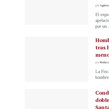
por
Agenci
El expr
apelaci
por un .
Hombr
tras 
meno
por
Redacci
La Fisc
hombre 
Conde
doble
Sant