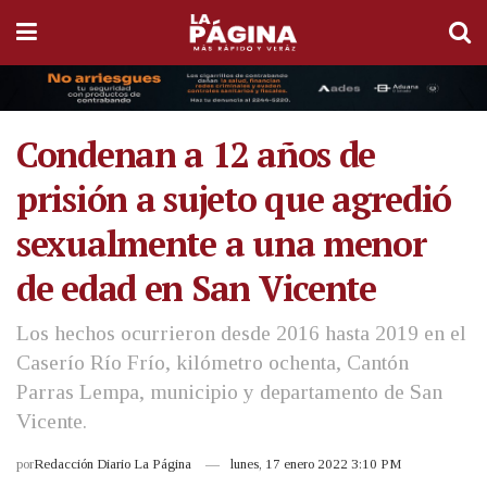
Condenan a 12 años de
prisión a sujeto que agredió
sexualmente a una menor
de edad en San Vicente
Los hechos ocurrieron desde 2016 hasta 2019 en el
Caserío Río Frío, kilómetro ochenta, Cantón
Parras Lempa, municipio y departamento de San
Vicente.
por
Redacción Diario La Página
lunes, 17 enero 2022 3:10 PM