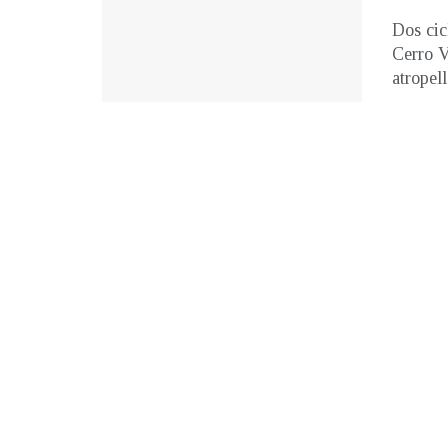
Dos cicl
Cerro V
atropell