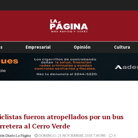
as
Empresarial
Opinión
Cultura
iclistas fueron atropellados por un bus
rretera al Cerro Verde
ón Diario La Página
DOMINGO, 25 NOVIEMBRE 2018 7:49 PM
4