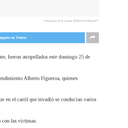
Fotografía de la cuenta @MauriOrellanaSV
mparte en Twitter
nate, fueron atropellados este domingo 25 de
rendimiento Alberto Figueroa, quienes
ue en el carril que invadió se conducían varios
 con las víctimas.