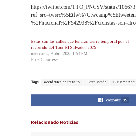
https://twitter.com/TTO_PNCSV/status/10667
ref_src=twsrc%5Etfw%7Ctwcamp%5Etweetem
%2Fnacional%2F542938%2Fciclistas-son-atrope
Estas son las calles que tendrán cierre temporal por el
recorrido del Tour El Salvador 2025
miércoles, 9 abril 2025 1:53 PM
En «Deportes»
Tags:
accidentes de tránsito
Cerro Verde
Ciclismo naci
compartir
35
Relacionado
Noticias