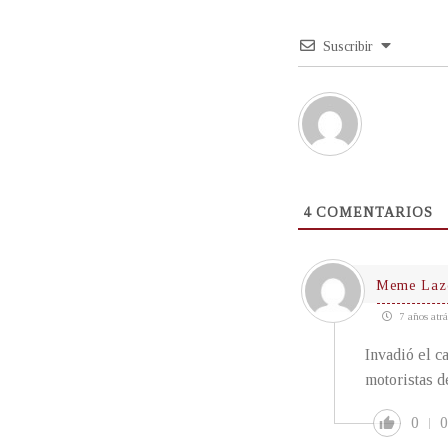
Suscribir
4
COMENTARIOS
Meme Lazo
7 años atrá
Invadió el ca
motoristas d
0
0