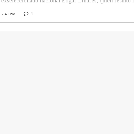
l exseleccionado nacional Edgar Linares, quien resultó 
4
8 7:49 PM