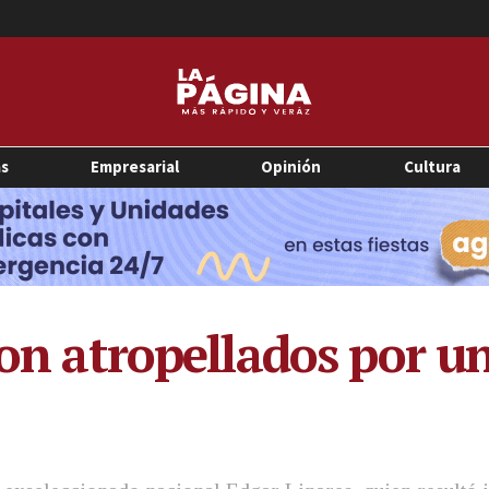
as
Empresarial
Opinión
Cultura
ron atropellados por u