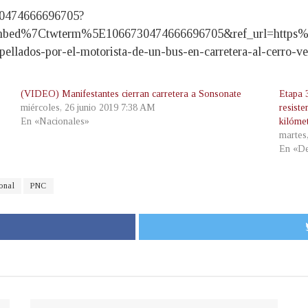
30474666696705?
bed%7Ctwterm%5E1066730474666696705&ref_url=https%
llados-por-el-motorista-de-un-bus-en-carretera-al-cerro-
(VIDEO) Manifestantes cierran carretera a Sonsonate
Etapa 
miércoles, 26 junio 2019 7:38 AM
resiste
En «Nacionales»
kilóme
martes
En «De
onal
PNC