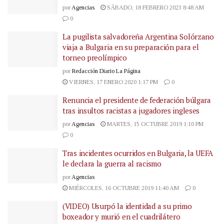
por
Agencias
SÁBADO, 18 FEBRERO 2023 8:48 AM
0
La pugilista salvadoreña Argentina Solórzano
viaja a Bulgaria en su preparación para el
torneo preolímpico
por
Redacción Diario La Página
VIERNES, 17 ENERO 2020 1:17 PM
0
Renuncia el presidente de federación búlgara
tras insultos racistas a jugadores ingleses
por
Agencias
MARTES, 15 OCTUBRE 2019 1:10 PM
0
Tras incidentes ocurridos en Bulgaria, la UEFA
le declara la guerra al racismo
por
Agencias
MIÉRCOLES, 16 OCTUBRE 2019 11:40 AM
0
(VIDEO) Usurpó la identidad a su primo
boxeador y murió en el cuadrilátero