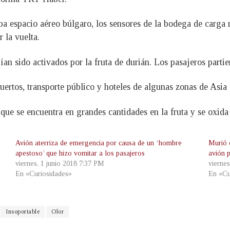
 espacio aéreo búlgaro, los sensores de la bodega de carga rea
r la vuelta.
ían sido activados por la fruta de durián. Los pasajeros parti
ertos, transporte público y hoteles de algunas zonas de Asia d
e que se encuentra en grandes cantidades en la fruta y se oxid
Avión aterriza de emergencia por causa de un ‘hombre
Murió 
apestoso’ que hizo vomitar a los pasajeros
avión 
viernes, 1 junio 2018 7:37 PM
vierne
En «Curiosidades»
En «Cu
Insoportable
Olor