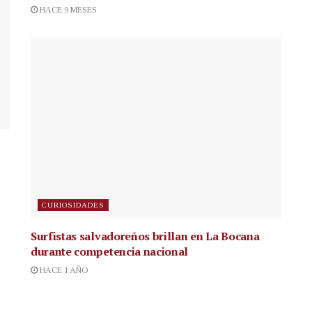
HACE 9 MESES
CURIOSIDADES
Surfistas salvadoreños brillan en La Bocana
durante competencia nacional
HACE 1 AÑO