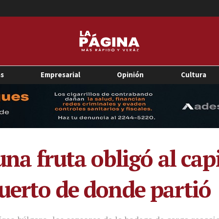
as
Empresarial
Opinión
Cultura
 una fruta obligó al ca
puerto de donde partió