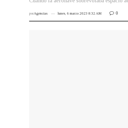
Cuando la aeronave sobrevolaba espacio aér
0
por
Agencias
lunes, 6 marzo 2023 8:32 AM