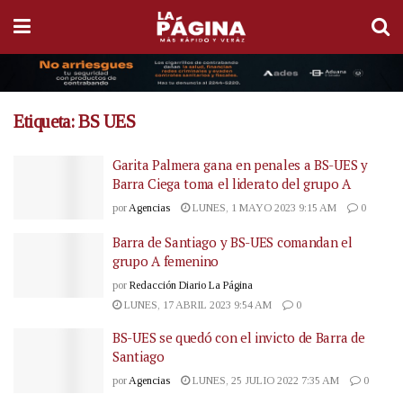
Etiqueta:
BS UES
Garita Palmera gana en penales a BS-UES y
Barra Ciega toma el liderato del grupo A
por
Agencias
LUNES, 1 MAYO 2023 9:15 AM
0
Barra de Santiago y BS-UES comandan el
grupo A femenino
por
Redacción Diario La Página
LUNES, 17 ABRIL 2023 9:54 AM
0
BS-UES se quedó con el invicto de Barra de
Santiago
por
Agencias
LUNES, 25 JULIO 2022 7:35 AM
0