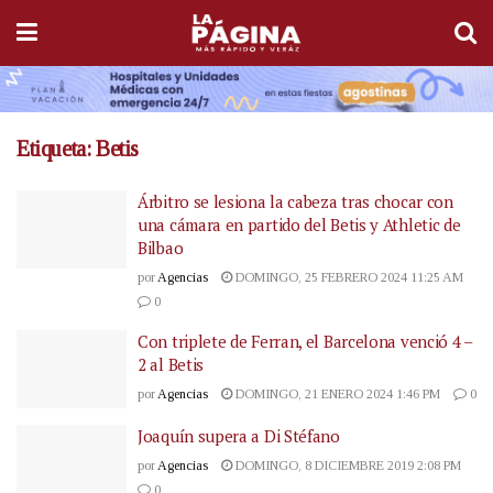
Etiqueta:
Betis
Árbitro se lesiona la cabeza tras chocar con
una cámara en partido del Betis y Athletic de
Bilbao
por
Agencias
DOMINGO, 25 FEBRERO 2024 11:25 AM
0
Con triplete de Ferran, el Barcelona venció 4 –
2 al Betis
por
Agencias
DOMINGO, 21 ENERO 2024 1:46 PM
0
Joaquín supera a Di Stéfano
por
Agencias
DOMINGO, 8 DICIEMBRE 2019 2:08 PM
0