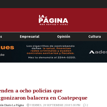
as
Empresarial
Opinión
Cultura
nden a ocho policías que
agonizaron balacera en Coatepeque
ón Diario La Página
VIERNES, 28 SEPTIEMBRE 2018 5:00 PM
2