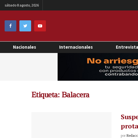
sábado 8 agosto, 2026
Nacionales
Internacionales
Entrevist
Etiqueta:
Balacera
Suspe
prot
por
Redacci