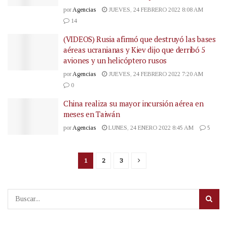
por
Agencias
JUEVES, 24 FEBRERO 2022 8:08 AM
14
(VIDEOS) Rusia afirmó que destruyó las bases
aéreas ucranianas y Kiev dijo que derribó 5
aviones y un helicóptero rusos
por
Agencias
JUEVES, 24 FEBRERO 2022 7:20 AM
0
China realiza su mayor incursión aérea en
meses en Taiwán
por
Agencias
LUNES, 24 ENERO 2022 8:45 AM
5
1
2
3