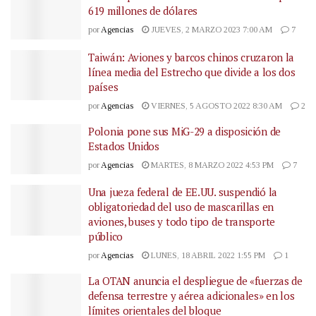
619 millones de dólares
por
Agencias
JUEVES, 2 MARZO 2023 7:00 AM
7
Taiwán: Aviones y barcos chinos cruzaron la
línea media del Estrecho que divide a los dos
países
por
Agencias
VIERNES, 5 AGOSTO 2022 8:30 AM
2
Polonia pone sus MiG-29 a disposición de
Estados Unidos
por
Agencias
MARTES, 8 MARZO 2022 4:53 PM
7
Una jueza federal de EE.UU. suspendió la
obligatoriedad del uso de mascarillas en
aviones, buses y todo tipo de transporte
público
por
Agencias
LUNES, 18 ABRIL 2022 1:55 PM
1
La OTAN anuncia el despliegue de «fuerzas de
defensa terrestre y aérea adicionales» en los
límites orientales del bloque