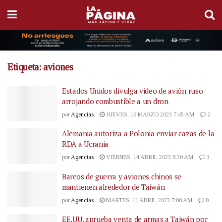
Etiqueta:
aviones
Estados Unidos divulga video de avión ruso
arrojando combustible a un dron
por
Agencias
JUEVES, 16 MARZO 2023 7:45 AM
2
Alemania autoriza a Polonia enviar cazas de la
RDA a Ucrania
por
Agencias
VIERNES, 14 ABRIL 2023 8:30 AM
3
Barcos de guerra y aviones chinos se
mantienen alrededor de Taiwán
por
Agencias
MARTES, 11 ABRIL 2023 7:00 AM
0
EE.UU. aprueba venta de armas a Taiwán por