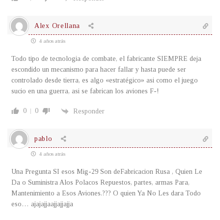
Alex Orellana
4 años atrás
Todo tipo de tecnologia de combate, el fabricante SIEMPRE deja
escondido un mecanismo para hacer fallar y hasta puede ser
controlado desde tierra, es algo «estratégico» asi como el juego
sucio en una guerra, asi se fabrican los aviones F-!
0
0
Responder
pablo
4 años atrás
Una Pregunta SI esos Mig-29 Son deFabricacion Rusa , Quien Le
Da o Suministra Alos Polacos Repuestos, partes, armas Para,
Mantenimiento a Esos Aviones.??? O quien Ya No Les dara Todo
eso… ajajajjaajjajjajja