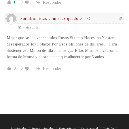
1
0
Responder
Por Bromistas como les quedo e
4 años atrás
Mejor que se los vendan alos Rusos Si tanto Necesitan Y estan
desesperados los Polacos Por Esos Millones de dollares… Para
Sostener ese Millon de Ukranianos que Ellos Mismos invitaron en
forma de broma y ahora tienen que alimentar por 3 anios ….
0
0
Responder
Nacionales
Internacionales
Entrevistas
Empresarial
Opinión