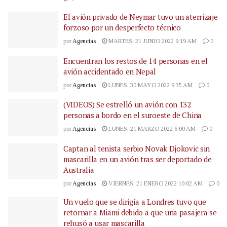
El avión privado de Neymar tuvo un aterrizaje
forzoso por un desperfecto técnico
por
Agencias
MARTES, 21 JUNIO 2022 9:19 AM
0
Encuentran los restos de 14 personas en el
avión accidentado en Nepal
por
Agencias
LUNES, 30 MAYO 2022 9:35 AM
0
(VIDEOS) Se estrelló un avión con 132
personas a bordo en el suroeste de China
por
Agencias
LUNES, 21 MARZO 2022 6:00 AM
0
Captan al tenista serbio Novak Djokovic sin
mascarilla en un avión tras ser deportado de
Australia
por
Agencias
VIERNES, 21 ENERO 2022 10:02 AM
0
Un vuelo que se dirigía a Londres tuvo que
retornar a Miami debido a que una pasajera se
rehusó a usar mascarilla