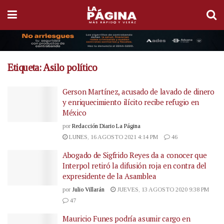
Etiqueta:
Asilo político
Gerson Martínez, acusado de lavado de dinero
y enriquecimiento ilícito recibe refugio en
México
por
Redacción Diario La Página
LUNES, 16 AGOSTO 2021 4:14 PM
46
Abogado de Sigfrido Reyes da a conocer que
Interpol retiró la difusión roja en contra del
expresidente de la Asamblea
por
Julio Villarán
JUEVES, 13 AGOSTO 2020 9:38 PM
47
Mauricio Funes podría asumir cargo en