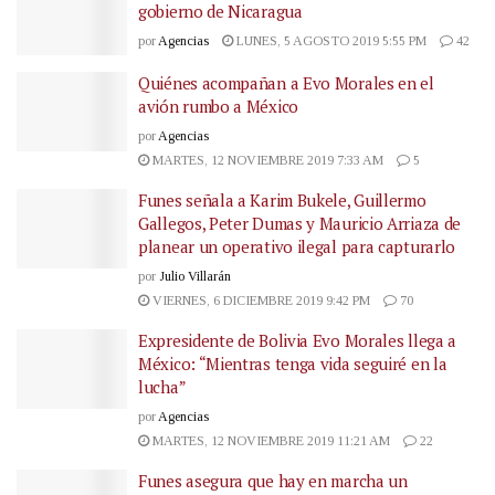
gobierno de Nicaragua
por
Agencias
LUNES, 5 AGOSTO 2019 5:55 PM
42
Quiénes acompañan a Evo Morales en el
avión rumbo a México
por
Agencias
MARTES, 12 NOVIEMBRE 2019 7:33 AM
5
Funes señala a Karim Bukele, Guillermo
Gallegos, Peter Dumas y Mauricio Arriaza de
planear un operativo ilegal para capturarlo
por
Julio Villarán
VIERNES, 6 DICIEMBRE 2019 9:42 PM
70
Expresidente de Bolivia Evo Morales llega a
México: “Mientras tenga vida seguiré en la
lucha”
por
Agencias
MARTES, 12 NOVIEMBRE 2019 11:21 AM
22
Funes asegura que hay en marcha un