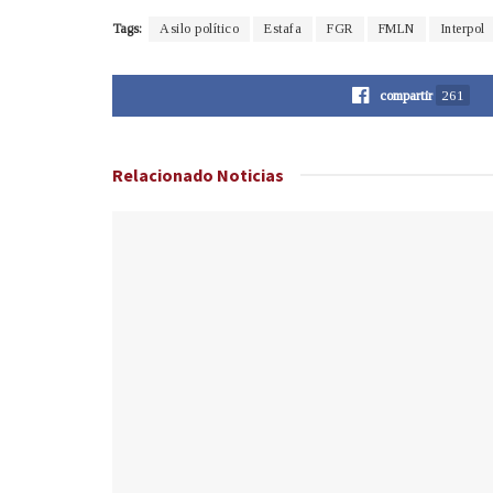
Tags:
Asilo político
Estafa
FGR
FMLN
Interpol
compartir
261
Relacionado
Noticias