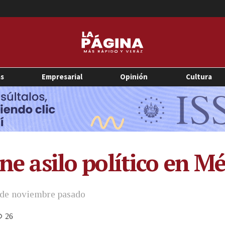
as
Empresarial
Opinión
Cultura
ene asilo político en M
 de noviembre pasado
26