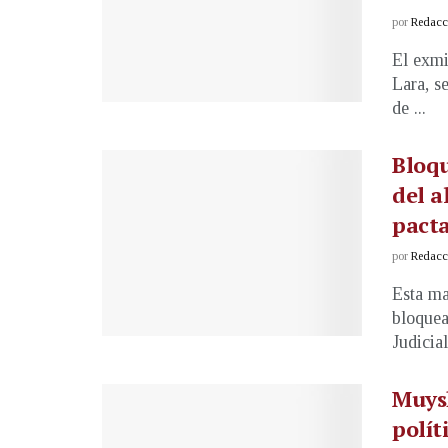
por
Redacci
El exmi
Lara, s
de ...
Bloq
del a
pacta
por
Redacci
Esta ma
bloquea
Judicia
Muysh
polít