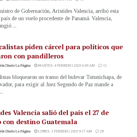
nistro de Gobernación, Arístides Valencia, arribó esta
l país de un vuelo procedente de Panamá. Valencia,
ngió ...
calistas piden cárcel para políticos que
ron con pandilleros
ón Diario La Página
MARTES, 4 FEBRERO 2020 6:49 AM
11
listas bloquearon un tramo del bulevar Tutunichapa, de
vador, para exigir al Juez Segundo de Paz mande a
..
ides Valencia salió del país el 27 de
o con destino Guatemala
ón Diario La Página
LUNES, 3 FEBRERO 2020 9:17 AM
28