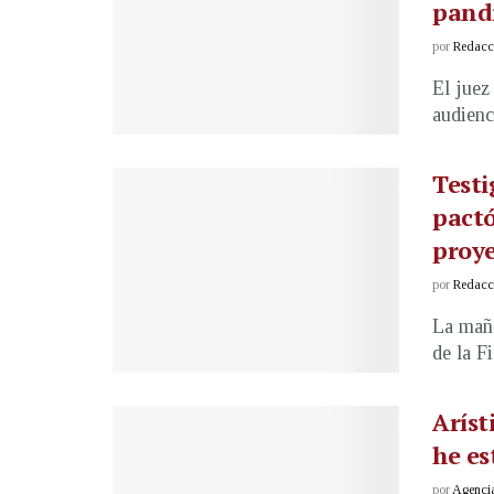
pandi
por
Redacci
El juez
audienci
Testi
pactó
proye
por
Redacci
La maña
de la F
Aríst
he e
por
Agenci