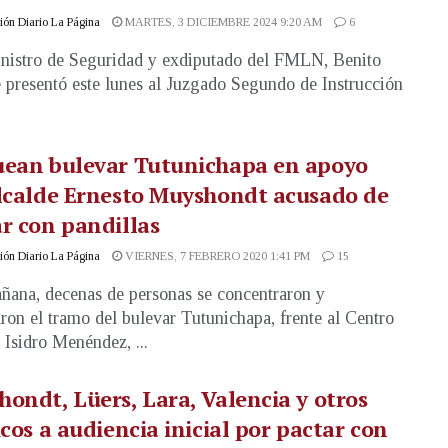
ón Diario La Página
MARTES, 3 DICIEMBRE 2024 9:20 AM
6
nistro de Seguridad y exdiputado del FMLN, Benito
e presentó este lunes al Juzgado Segundo de Instrucción
uean bulevar Tutunichapa en apoyo
lcalde Ernesto Muyshondt acusado de
r con pandillas
ón Diario La Página
VIERNES, 7 FEBRERO 2020 1:41 PM
15
ñana, decenas de personas se concentraron y
ron el tramo del bulevar Tutunichapa, frente al Centro
l Isidro Menéndez, ...
ondt, Lüers, Lara, Valencia y otros
icos a audiencia inicial por pactar con