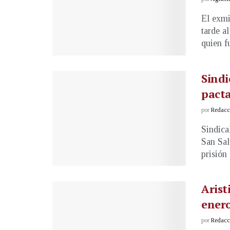
El exmi
tarde a
quien fu
Sindi
pacta
por
Redacci
Sindica
San Sal
prisión .
Arist
ener
por
Redacci