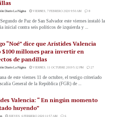
llas
ón Diario La Página
VIERNES, 7 FEBRERO 2020 9:50 AM
8
 Segundo de Paz de San Salvador este viernes instaló la
a inicial contra seis políticos de izquierda y ...
go “Noé” dice que Arístides Valencia
 $100 millones para invertir en
ctos de pandillas
ón Diario La Página
VIERNES, 11 OCTUBRE 2019 5:12 PM
27
na de este viernes 11 de octubre, el testigo criteriado
iscalía General de la República (FGR) de ...
ides Valencia: “ En ningún momento
stado huyendo”
as
JUEVES, 6 FEBRERO 2020 11:57 AM
6