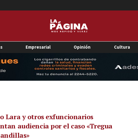
as
Empresarial
Opinión
Cultura
o Lara y otros exfuncionarios
ntan audiencia por el caso «Tregua
andillas»