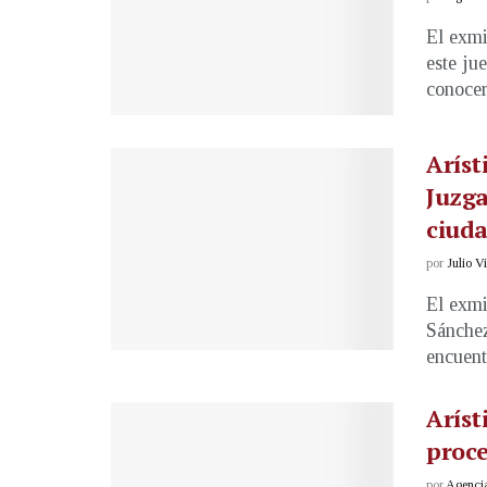
El exmi
este ju
conocer 
Aríst
Juzga
ciud
por
Julio V
El exmi
Sánchez
encuentr
Aríst
proc
por
Agenci