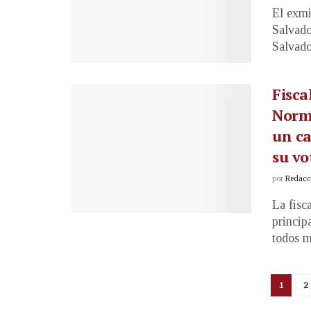
El exmi
Salvado
Salvado
Fisca
Norma
un ca
su vo
por
Redacci
La fisc
princip
todos m
1
2