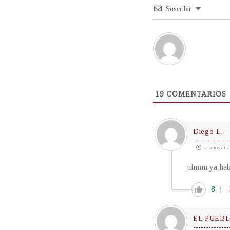
Suscribir
19
COMENTARIOS
Diego L.
6 años atrá
uhmm ya hab
8
-
EL PUEB