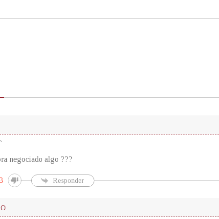
s
ra negociado algo ???
3
Responder
LO