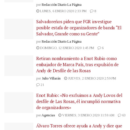
por
Redacción Diario La Página
LUNES, 6 ENERO 2020 2:33 PM
8
Salvadoreños piden que FGR investigue
posible estafa de organizadores de banda “El
Salvador, Grande como su Gente”
por
Redacción Diario La Página
DOMINGO, 12 ENERO 2020 1:45 PM
6
Retiran nombramiento a Enot Rubio como
embajador de Marca País, tras expulsión de
Andy de Desfile de las Rosas
por
Julio Villarán
JUEVES, 2 ENERO 2020 2:59 PM
21
Enot Rubio: «No excluimos a Andy Lovos del
desfile de Las Rosas, él incumplió normativa
de organizadores»
por
Agencias
VIERNES, 3 ENERO 2020 11:59 AM
63
Álvaro Torres ofrece ayuda a Andy y dice que