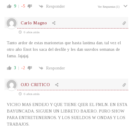
9
-5
Responder
Ver Respuestas
(1)
Carlo Magno
6 años atrás
Tanto ardor de estas marionetas que hasta lastima dan, tal vez el
otro año Enot los saca del desfile y les dan susvdos semanas de
fama. Jajajaj.
3
-2
Responder
OJO CRITICO
6 años atrás
VICHO MAS ENDEJO Y QUE TIENE QIER EL FMLN. EN ESTA
BAYUNCADA. SIGUEN UN LIBRETO BAJERO. PURO SHOW
PARA ENTRETENERNOS. Y LOS SUELDOS W ONDAS Y LOS
TRABAJOS.