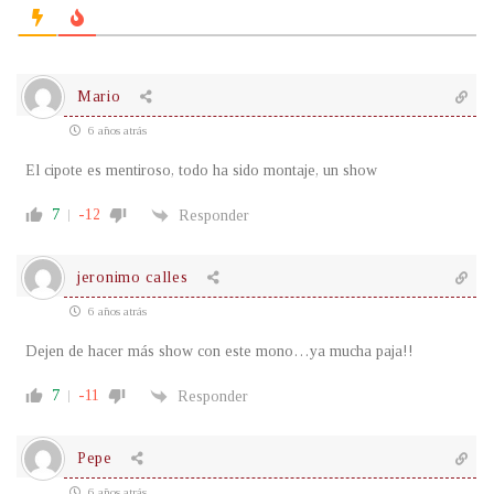
Mario
6 años atrás
El cipote es mentiroso, todo ha sido montaje, un show
7
-12
Responder
jeronimo calles
6 años atrás
Dejen de hacer más show con este mono…ya mucha paja!!
7
-11
Responder
Pepe
6 años atrás