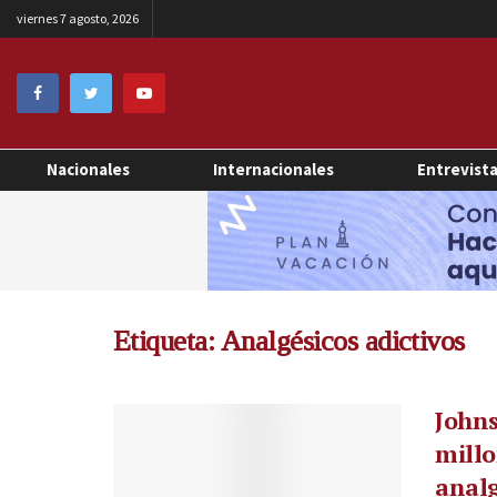
viernes 7 agosto, 2026
Nacionales
Internacionales
Entrevist
Etiqueta:
Analgésicos adictivos
John
millo
analg