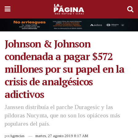
Johnson & Johnson
condenada a pagar $572
millones por su papel en la
crisis de analgésicos
adictivos
Janssen distribuía el parche Duragesic y las
píldoras Nucynta, que no son los opiáceos más
populares del país.
por
Agencias
martes, 27 agosto 2019 8:17 AM