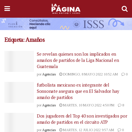
Etiqueta:
Amaños
Se revelan quienes son los implicados en
amaños de partidos de la Liga Nacional en
Guatemala
por
Agencias
DOMINGO, 8 MAYO 2022 10:52 AM
0
futbolista mexicano ex integrante del
Sonsonate asegura que en El Salvador hay
amaño de partidos
por
Agencias
MARTES, 10 MAYO 2022 4:50 PM
8
Dos jugadores del Top 40 son investigados por
amaño de partidos en el circuito ATP
por
Agencias
MARTES, 12 JULIO 2022 9:57 AM
0