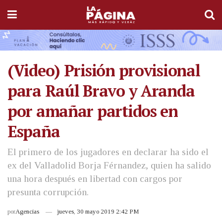
(Video) Prisión provisional
para Raúl Bravo y Aranda
por amañar partidos en
España
El primero de los jugadores en declarar ha sido el
ex del Valladolid Borja Férnandez, quien ha salido
una hora después en libertad con cargos por
presunta corrupción.
por
Agencias
jueves, 30 mayo 2019 2:42 PM