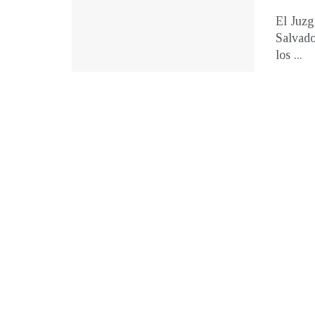
El Juzg
Salvado
los ...