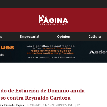
as
Empresarial
Opinión
Cultura
do de Extinción de Dominio anula
eso contra Reynaldo Cardoza
ón Diario La Página
VIERNES, 1 MARZO 2019 9:22 PM
2