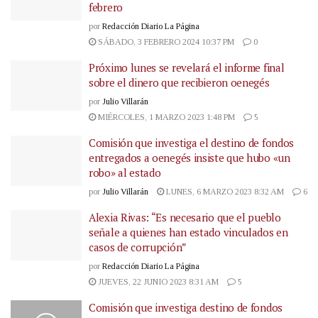
febrero
por
Redacción Diario La Página
SÁBADO, 3 FEBRERO 2024 10:37 PM
0
Próximo lunes se revelará el informe final
sobre el dinero que recibieron oenegés
por
Julio Villarán
MIÉRCOLES, 1 MARZO 2023 1:48 PM
5
Comisión que investiga el destino de fondos
entregados a oenegés insiste que hubo «un
robo» al estado
por
Julio Villarán
LUNES, 6 MARZO 2023 8:32 AM
6
Alexia Rivas: “Es necesario que el pueblo
señale a quienes han estado vinculados en
casos de corrupción”
por
Redacción Diario La Página
JUEVES, 22 JUNIO 2023 8:31 AM
5
Comisión que investiga destino de fondos