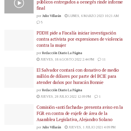
públicos entregados a oenegés rinde informe
final
por
Julio Villarán
LUNES, 6 MARZO 2023 10:21 AM
5
PDDH pide a Fiscalía iniciar investigación
contra activista por expresiones de violencia
contra la mujer
por
Redacción Diario La Página
JUEVES, 18 AGOSTO 2022 2:44 PM
11
El Salvador contará con donativo de medio
millón de dólares por parte del BCIE para
atender daños por huracán Bonnie
por
Redacción Diario La Página
JUEVES, 28 JULIO 2022 12:09 PM
1
Comisión «anti fachada» presenta aviso en la
FGR en contra de exjefe de área de la
Asamblea Legislativa, Alejandro Solano
por
Julio Villarán
JUEVES, 1 JULIO 2021 4:09 PM