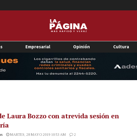
as
Empresarial
Opinión
Cultura
de Laura Bozzo con atrevida sesión en
ría
as
MARTES, 28 MAYO 2019 10:53 AM
2