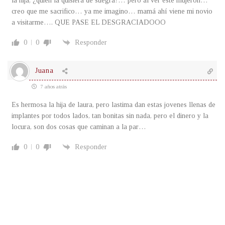
la hija, ¿quien la quisiera de suegra?… pero al ver este mujeron…
creo que me sacrifico… ya me imagino… mamá ahí viene mi novio
a visitarme…. QUE PASE EL DESGRACIADOOO
0
0
Responder
Juana
7 años atrás
Es hermosa la hija de laura, pero lastima dan estas jovenes llenas de
implantes por todos lados, tan bonitas sin nada, pero el dinero y la
locura, son dos cosas que caminan a la par…
0
0
Responder