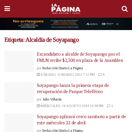
Etiqueta:
Alcaldía de Soyapango
Excandidato a alcalde de Soyapango por el
FMLN recibe $2,300 en plaza de la Asamblea
por
Redacción Diario La Página
SÁBADO, 13 MARZO 2021 7:11 PM
8
Soyapango lanza la primera etapa de
recuperación de Parque Teleférico
por
Julio Villarán
MIÉRCOLES, 14 AGOSTO 2019 11:38 PM
2
Soyapango aplicará cerco sanitario a partir de
este miércoles 22 de abril
por
Redacción Diario La Página