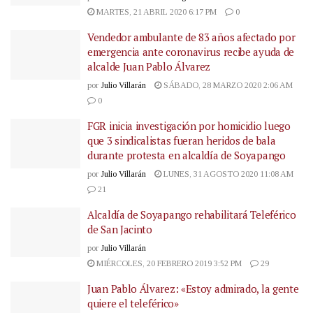
MARTES, 21 ABRIL 2020 6:17 PM
0
Vendedor ambulante de 83 años afectado por
emergencia ante coronavirus recibe ayuda de
alcalde Juan Pablo Álvarez
por
Julio Villarán
SÁBADO, 28 MARZO 2020 2:06 AM
0
FGR inicia investigación por homicidio luego
que 3 sindicalistas fueran heridos de bala
durante protesta en alcaldía de Soyapango
por
Julio Villarán
LUNES, 31 AGOSTO 2020 11:08 AM
21
Alcaldía de Soyapango rehabilitará Teleférico
de San Jacinto
por
Julio Villarán
MIÉRCOLES, 20 FEBRERO 2019 3:52 PM
29
Juan Pablo Álvarez: «Estoy admirado, la gente
quiere el teleférico»