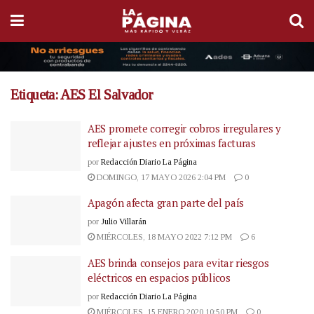
Etiqueta:
AES El Salvador
AES promete corregir cobros irregulares y
reflejar ajustes en próximas facturas
por
Redacción Diario La Página
DOMINGO, 17 MAYO 2026 2:04 PM
0
Apagón afecta gran parte del país
por
Julio Villarán
MIÉRCOLES, 18 MAYO 2022 7:12 PM
6
AES brinda consejos para evitar riesgos
eléctricos en espacios públicos
por
Redacción Diario La Página
MIÉRCOLES, 15 ENERO 2020 10:50 PM
0