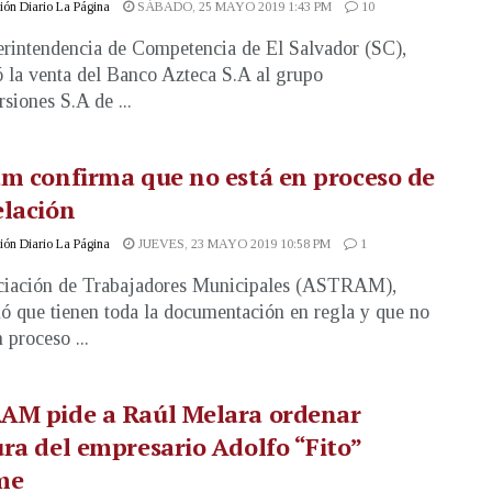
ón Diario La Página
SÁBADO, 25 MAYO 2019 1:43 PM
10
rintendencia de Competencia de El Salvador (SC),
ó la venta del Banco Azteca S.A al grupo
rsiones S.A de ...
m confirma que no está en proceso de
elación
ón Diario La Página
JUEVES, 23 MAYO 2019 10:58 PM
1
ciación de Trabajadores Municipales (ASTRAM),
ó que tienen toda la documentación en regla y que no
 proceso ...
AM pide a Raúl Melara ordenar
ra del empresario Adolfo “Fito”
me