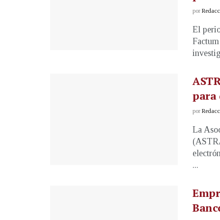
por
Redacci
El peri
Factum 
investig
ASTR
para 
por
Redacci
La Asoc
(ASTRAM
electró
...
Empr
Banc