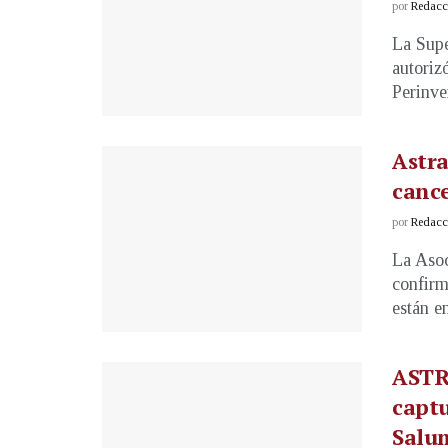
por
Redacci
La Supe
autoriz
Perinve
Astra
canc
por
Redacci
La Aso
confirm
están en
ASTR
captu
Salu