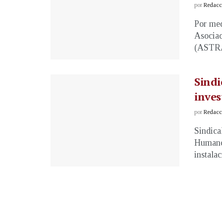
por
Redacci
Por med
Asociac
(ASTRAM
Sindi
inves
por
Redacci
Sindica
Humano
instalac