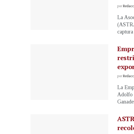
por
Redacci
La Asoc
(ASTRAM
captura
Empr
restr
expor
por
Redacci
La Emp
Adolfo 
Ganader
ASTRA
recol