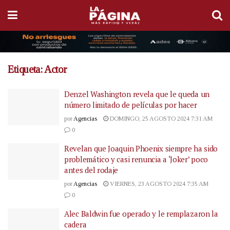
Etiqueta:
Actor
Denzel Washington revela que le queda un
número limitado de películas por hacer
por
Agencias
DOMINGO, 25 AGOSTO 2024 7:31 AM
0
Revelan que Joaquin Phoenix siempre ha sido
problemático y casi renuncia a ‘Joker’ poco
antes del rodaje
por
Agencias
VIERNES, 23 AGOSTO 2024 7:35 AM
0
Alec Baldwin fue operado y le remplazaron la
cadera