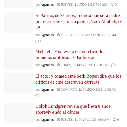
por
Agencias
JUEVES, 1 JUNIO 2023 7:00 AM
0
Al Pacino, de 83 años, anuncia que será padre
por cuarta vez con su pareja, Noor Alfallah, de
29
por
Agencias
MIÉRCOLES, 31 MAYO 2023 7:00 AM
1
Michael J. Fox reveló cuándo tuvo los
primeros síntomas de Parkinson
por
Agencias
LUNES, 15 MAYO 2023 7:00 AM
0
El actor y comediante Seth Rogen dice que los
críticos de cine destruyen carreras
por
Agencias
DOMINGO, 12 MARZO 2023 12:38 PM
0
Dolph Lundgren revela que lleva 8 años
sobreviviendo al cáncer
por
Agencias
JUEVES, 11 MAYO 2023 8:00 AM
0