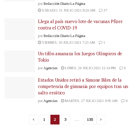
por
Redacción Diario La Página
SÁBADO, 31 JULIO 2021 8:20 AM
37
Llega al país nuevo lote de vacunas Pfizer
contra el COVID-19
por
Redacción Diario La Página
VIERNES, 30 JULIO 2021 7:23 AM
1
Un tifón amanaza los Juegos Olímpicos de
Tokio
por
Agencias
LUNES, 26 JULIO 2021 12:14 PM
0
Estados Unidos retiró a Simone Biles de la
competencia de gimnasia por equipos tras un
salto errático
por
Agencias
MARTES, 27 JULIO 2021 9:05 AM
0
1
2
3
…
135