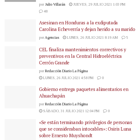
por
Julio Villarán
JUEVES, 29 JULIO 2021 1:03 PM
48
Asesinan en Honduras a la exdiputada
Carolina Echeverría y dejan herido a su marido
por
Agencias
LUNES, 26 JULIO 2021 8:19 AM
5
CEL finaliza mantenimientos correctivos y
preventivos en la Central Hidroeléctrica
Cerrón Grande
por
Redacción Diario La Página
LUNES, 26 JULIO 2021 4:58 PM
0
Gobierno entrega paquetes alimentarios en
Ahuachapán
por
Redacción Diario La Página
SÁBADO, 31 JULIO 2021 12:04 PM
0
«Se están terminando privilegios de personas
que se consideraban intocables»: Osiris Luna
sobre Ernesto Muyshondt