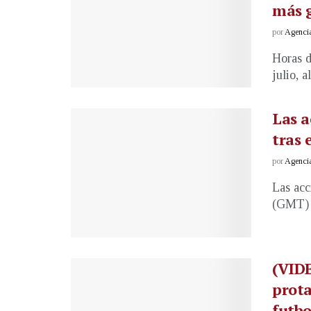
más g
por
Agenci
Horas d
julio, a
Las a
tras 
por
Agenci
Las acc
(GMT) d
(VIDE
prota
futbo