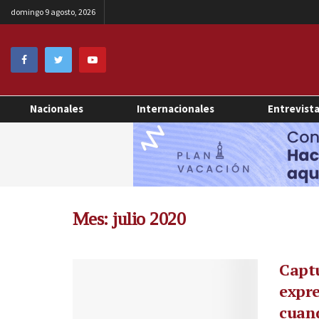
domingo 9 agosto, 2026
Nacionales
Internacionales
Entrevist
Mes:
julio 2020
Captu
expre
cuand