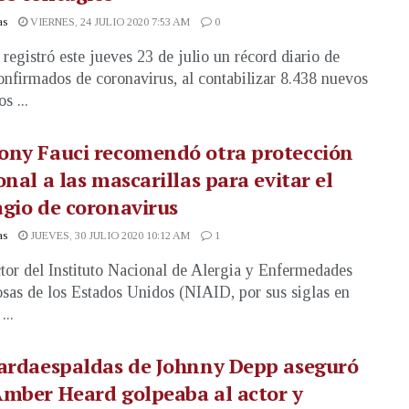
as
VIERNES, 24 JULIO 2020 7:53 AM
0
registró este jueves 23 de julio un récord diario de
onfirmados de coronavirus, al contabilizar 8.438 nuevos
s ...
ony Fauci recomendó otra protección
onal a las mascarillas para evitar el
gio de coronavirus
as
JUEVES, 30 JULIO 2020 10:12 AM
1
ctor del Instituto Nacional de Alergia y Enfermedades
osas de los Estados Unidos (NIAID, por sus siglas en
...
uardaespaldas de Johnny Depp aseguró
mber Heard golpeaba al actor y