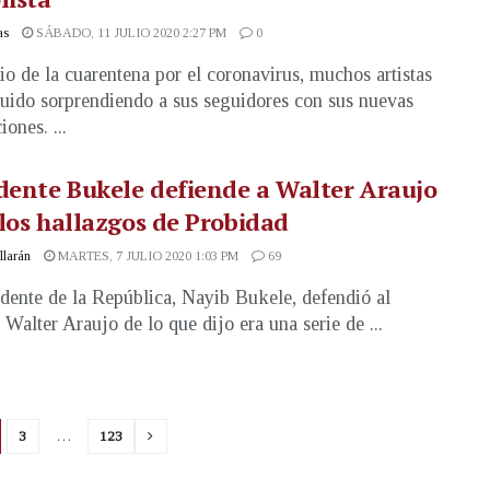
as
SÁBADO, 11 JULIO 2020 2:27 PM
0
o de la cuarentena por el coronavirus, muchos artistas
uido sorprendiendo a sus seguidores con sus nuevas
ones. ...
dente Bukele defiende a Walter Araujo
los hallazgos de Probidad
illarán
MARTES, 7 JULIO 2020 1:03 PM
69
idente de la República, Nayib Bukele, defendió al
 Walter Araujo de lo que dijo era una serie de ...
3
…
123