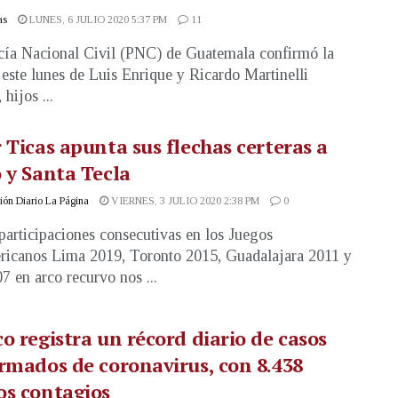
as
LUNES, 6 JULIO 2020 5:37 PM
11
cía Nacional Civil (PNC) de Guatemala confirmó la
 este lunes de Luis Enrique y Ricardo Martinelli
 hijos ...
 Ticas apunta sus flechas certeras a
 y Santa Tecla
ón Diario La Página
VIERNES, 3 JULIO 2020 2:38 PM
0
participaciones consecutivas en los Juegos
icanos Lima 2019, Toronto 2015, Guadalajara 2011 y
7 en arco recurvo nos ...
o registra un récord diario de casos
rmados de coronavirus, con 8.438
os contagios