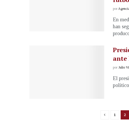
por
Agenci
En medi
han seg
producci
Presi
ante 
por
Julio V
El pres
político
1
2