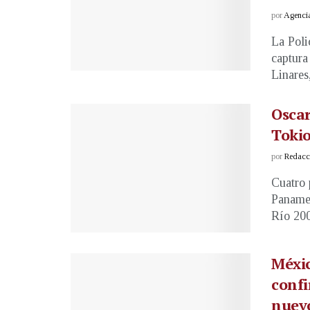
por
Agenci
La Poli
captura
Linares,
Oscar
Tokio
por
Redacci
Cuatro 
Panamer
Río 200
Méxic
confi
nuev