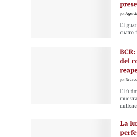
prese
por
Agenci
El guar
cuatro 
BCR: 
del c
reap
por
Redacci
El últi
muestra
millones
La lu
perfe