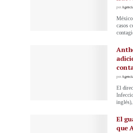
por
Agenci
México 
casos c
contagio
Anth
adici
conta
por
Agenci
El dire
Infecci
inglés), 
El g
que A