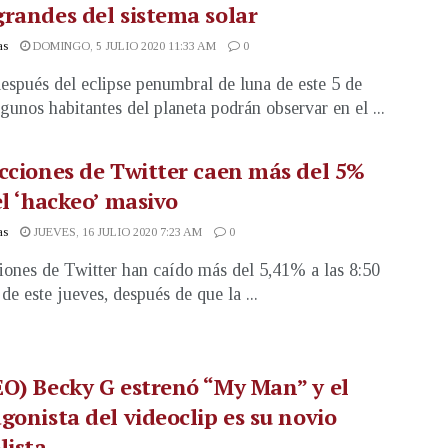
randes del sistema solar
as
DOMINGO, 5 JULIO 2020 11:33 AM
0
espués del eclipse penumbral de luna de este 5 de
lgunos habitantes del planeta podrán observar en el ...
cciones de Twitter caen más del 5%
el ‘hackeo’ masivo
as
JUEVES, 16 JULIO 2020 7:23 AM
0
iones de Twitter han caído más del 5,41% a las 8:50
e este jueves, después de que la ...
O) Becky G estrenó “My Man” y el
gonista del videoclip es su novio
lista