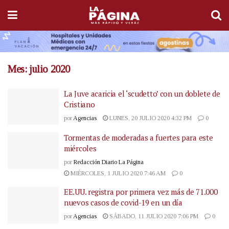
Mes:
julio 2020
La Juve acaricia el ‘scudetto’ con un doblete de
Cristiano
por
Agencias
LUNES, 20 JULIO 2020 4:32 PM
0
Tormentas de moderadas a fuertes para este
miércoles
por
Redacción Diario La Página
MIÉRCOLES, 1 JULIO 2020 7:46 AM
0
EE.UU. registra por primera vez más de 71.000
nuevos casos de covid-19 en un día
por
Agencias
SÁBADO, 11 JULIO 2020 7:06 PM
0