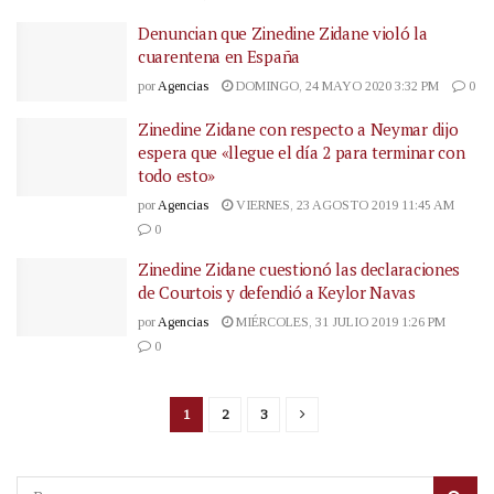
Denuncian que Zinedine Zidane violó la
cuarentena en España
por
Agencias
DOMINGO, 24 MAYO 2020 3:32 PM
0
Zinedine Zidane con respecto a Neymar dijo
espera que «llegue el día 2 para terminar con
todo esto»
por
Agencias
VIERNES, 23 AGOSTO 2019 11:45 AM
0
Zinedine Zidane cuestionó las declaraciones
de Courtois y defendió a Keylor Navas
por
Agencias
MIÉRCOLES, 31 JULIO 2019 1:26 PM
0
1
2
3