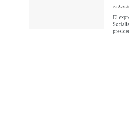
por
Agenci
El expr
Sociali
presiden