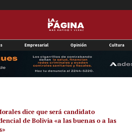
as
Empresarial
Opinión
Cultura
orales dice que será candidato
dencial de Bolivia «a las buenas o a las
s»