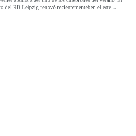
rner apunta a ser uno de los culebrones del verano. El
ro del RB Leipzig renovó recientementeben el este ...