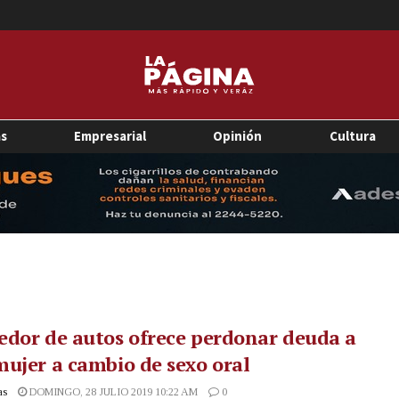
as
Empresarial
Opinión
Cultura
dor de autos ofrece perdonar deuda a
ujer a cambio de sexo oral
as
DOMINGO, 28 JULIO 2019 10:22 AM
0