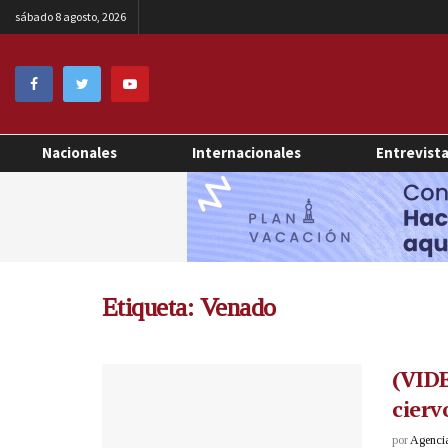
sábado 8 agosto, 2026
Nacionales
Internacionales
Entrevist
Etiqueta:
Venado
(VID
cier
por
Agenci