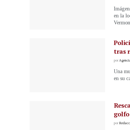
Imágene
en la l
Vermont
Polic
tras 
por
Agenci
Una muj
en su c
Resca
golfo
por
Redacci