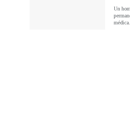
Un homb
permane
médica. 