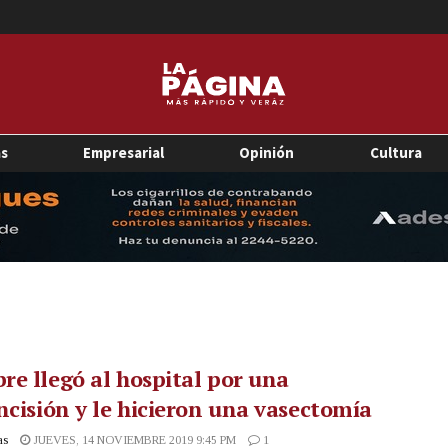
as
Empresarial
Opinión
Cultura
e llegó al hospital por una
ncisión y le hicieron una vasectomía
as
JUEVES, 14 NOVIEMBRE 2019 9:45 PM
1