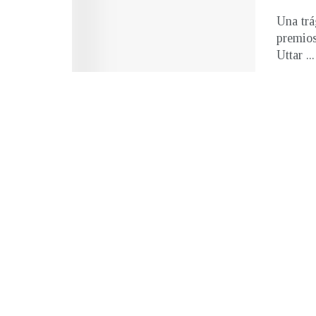
Una trá
premios
Uttar ...